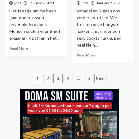
joris
joris
January 2, 2023
January 2, 2023
Het feestje om me heen
annadel en ik gaan ons
gaat ondertussen
verder optutten. We
onverminderd door.
trekken onze hoogste
Mensen spelen vooral met
hakken aan, onder een
elkaar en ik zit hier in het...
sexy cocktailjurkje. Een
heel klein...
Read More
Read More
Posts
1
…
2
3
4
6
Next
pagination