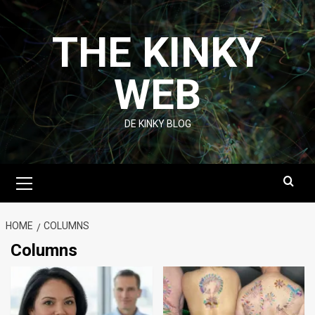
Skip
to
THE KINKY
content
WEB
DE KINKY BLOG
Primary
Menu
HOME
COLUMNS
Columns