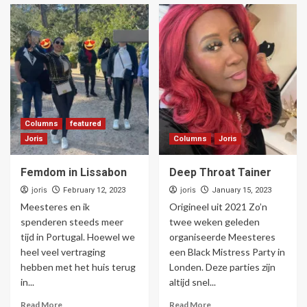
Columns
featured
Joris
Columns
Joris
Femdom in Lissabon
Deep Throat Tainer
joris
joris
February 12, 2023
January 15, 2023
Meesteres en ik
Origineel uit 2021 Zo’n
spenderen steeds meer
twee weken geleden
tijd in Portugal. Hoewel we
organiseerde Meesteres
heel veel vertraging
een Black Mistress Party in
hebben met het huis terug
Londen. Deze parties zijn
in...
altijd snel...
Read More
Read More