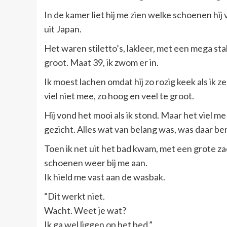
In de kamer liet hij me zien welke schoenen h
uit Japan.
Het waren stiletto’s, lakleer, met een mega sta
groot. Maat 39, ik zwom er in.
Ik moest lachen omdat hij zo rozig keek als ik
viel niet mee, zo hoog en veel te groot.
Hij vond het mooi als ik stond. Maar het viel me 
gezicht. Alles wat van belang was, was daar b
Toen ik net uit het bad kwam, met een grote 
schoenen weer bij me aan.
Ik hield me vast aan de wasbak.
“Dit werkt niet.
Wacht. Weet je wat?
Ik ga wel liggen op het bed.”