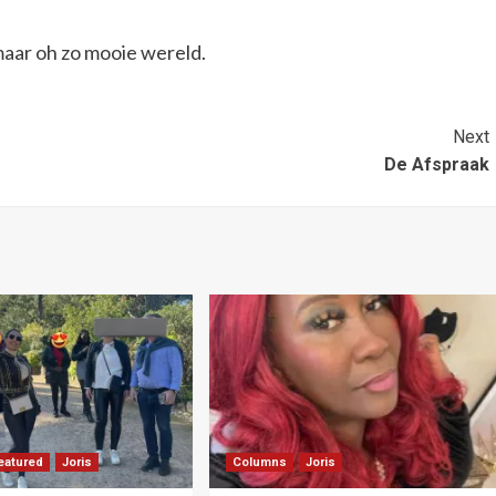
maar oh zo mooie wereld.
Next
De Afspraak
eatured
Joris
Columns
Joris