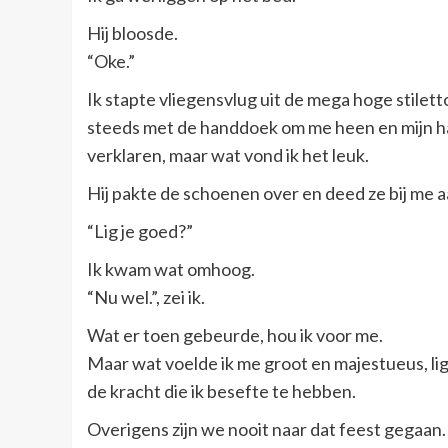
Hij bloosde.
“Oke.”
Ik stapte vliegensvlug uit de mega hoge stilett
steeds met de handdoek om me heen en mijn haa
verklaren, maar wat vond ik het leuk.
Hij pakte de schoenen over en deed ze bij me a
“Lig je goed?”
Ik kwam wat omhoog.
“Nu wel.”, zei ik.
Wat er toen gebeurde, hou ik voor me.
Maar wat voelde ik me groot en majestueus, li
de kracht die ik besefte te hebben.
Overigens zijn we nooit naar dat feest gegaan.