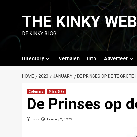
Skip
to
THE KINKY WE
content
DE KINKY BLOG
Directory
Verhalen
Info
Adverteer
HOME
2023
JANUARY
DE PRINSES OP DE TE GROTE 
Columns
Miss Dita
De Prinses op d
joris
January 2, 2023