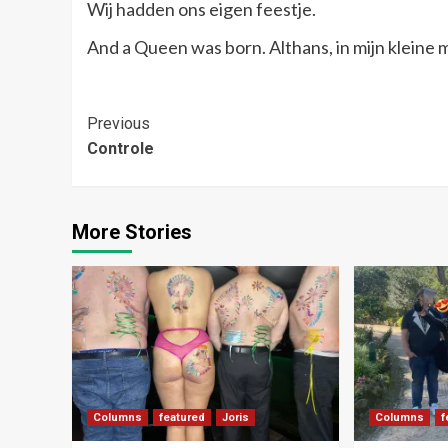
Wij hadden ons eigen feestje.
And a Queen was born. Althans, in mijn kleine 
Post
Previous
Controle
Navigation
More Stories
Columns
featured
Joris
Columns
f