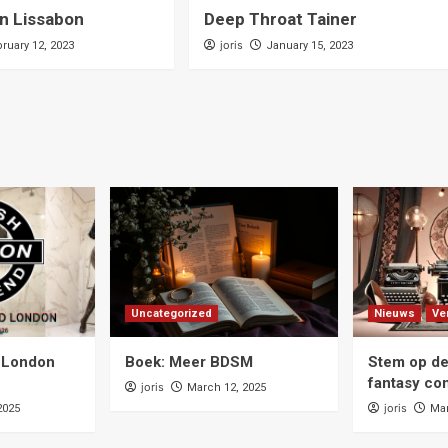
n Lissabon
Deep Throat Tainer
joris
ruary 12, 2023
January 15, 2023
Uncategorized
Nieuws
Ve
 London
Boek: Meer BDSM
Stem op d
fantasy co
joris
March 12, 2025
joris
2025
Mar