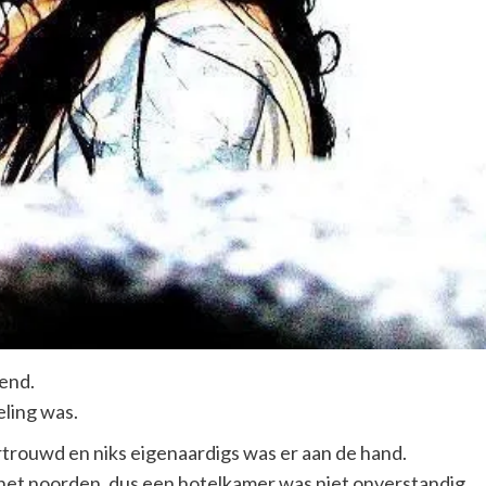
end.
eling was.
rtrouwd en niks eigenaardigs was er aan de hand.
het noorden, dus een hotelkamer was niet onverstandig,