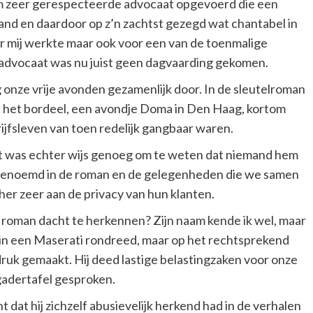
am zeer gerespecteerde advocaat opgevoerd die een
and en daardoor op z’n zachtst gezegd wat chantabel in
oor mij werkte maar ook voor een van de toenmalige
 advocaat was nu juist geen dagvaarding gekomen.
 onze vrije avonden gezamenlijk door. In de sleutelroman
an het bordeel, een avondje Doma in Den Haag, kortom
ijfsleven van toen redelijk gangbaar waren.
t was echter wijs genoeg om te weten dat niemand hem
m genoemd in de roman en de gelegenheden die we samen
r zeer aan de privacy van hun klanten.
e roman dacht te herkennen? Zijn naam kende ik wel, maar
in een Maserati rondreed, maar op het rechtsprekend
druk gemaakt. Hij deed lastige belastingzaken voor onze
rgadertafel gesproken.
dat hij zichzelf abusievelijk herkend had in de verhalen