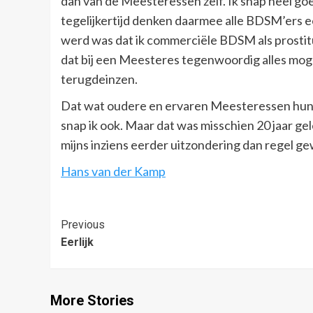
dan van de Meesteressen zelf. Ik snap heel goe
tegelijkertijd denken daarmee alle BDSM’ers e
werd was dat ik commerciële BDSM als prostitu
dat bij een Meesteres tegenwoordig alles mogel
terugdeinzen.
Dat wat oudere en ervaren Meesteressen hun wer
snap ik ook. Maar dat was misschien 20 jaar ge
mijns inziens eerder uitzondering dan regel g
Hans van der Kamp
Post
Previous
Eerlijk
Navigation
More Stories