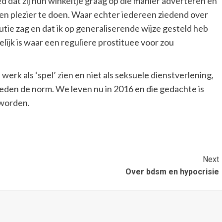
d dat zij hun winkeltje graag op die manier adverteren en
en plezier te doen. Waar echter iedereen ziedend over
tie zag en dat ik op generaliserende wijze gesteld heb
ijk is waar een reguliere prostituee voor zou
k als ‘spel’ zien en niet als seksuele dienstverlening,
leden de norm. We leven nu in 2016 en die gedachte is
eworden.
Next
Over bdsm en hypocrisie