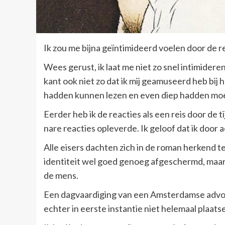
Ik zou me bijna geïntimideerd voelen door de re
Wees gerust, ik laat me niet zo snel intimidere
kant ook niet zo dat ik mij geamuseerd heb bij
hadden kunnen lezen en even diep hadden mo
Eerder heb ik de reacties als een reis door de t
nare reacties opleverde. Ik geloof dat ik door 
Alle eisers dachten zich in de roman herkend t
identiteit wel goed genoeg afgeschermd, maar 
de mens.
Een dagvaardiging van een Amsterdamse advoca
echter in eerste instantie niet helemaal plaats