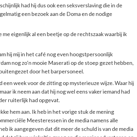
hijnlijk had hij dus ook een seksverslaving die in de
regelmatig een bezoek aan de Doma en de nodige
 me eigenlijk al een beetje op de rechtszaak waarbij ik
m hij mij in het café nog even hoogstpersoonlijk
rdam nog zo’n mooie Maserati op de stoep gezet hebben,
 buitengezet door het barpersoneel.
d een week voor de zitting op mysterieuze wijze. Waar hij
 maar ik neem aan dat hij nog wel eens vaker iemand had
r ruiterlijk had opgevat.
ekke hem aan. Ik heb in het vorige stuk de mening
commerciële Meesteressen in de media namens alle
b ik aangegeven dat dit meer de schuld is van de media