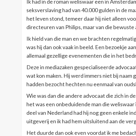
Ik had in de roman weliswaar een in Amsterd
seksverslaving had van 40.000 gulden in de ma
het leven stond, temeer daar hij niet alleen v
directeuren van Philips, maar van die bewuste
Ik hield van die man en we brachten regelmatig
was hij dan ook vaak in beeld. Een bezoekje a
allemaal gezellige evenementen die in het bedr
Deze in mediazaken gespecialiseerde advocaa
wat kon maken. Hij werd immers niet bij naa
hadden bezocht hechten nu eenmaal van oudshe
Wie was dan die andere advocaat die zich in d
het was een onbeduidende man die weliswaar 
deel van Nederland had hij nog geen enkele in
uitgeverij en ik had hem uitsluitend aan de ve
Het duurde dan ook even voordat ik me bedacht 