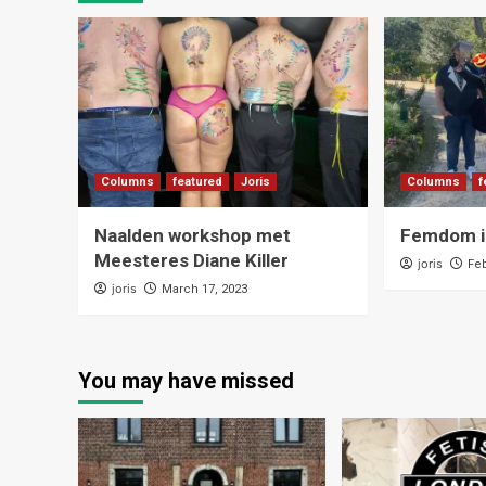
Columns
featured
Joris
Columns
f
Naalden workshop met
Femdom i
Meesteres Diane Killer
joris
Feb
joris
March 17, 2023
You may have missed