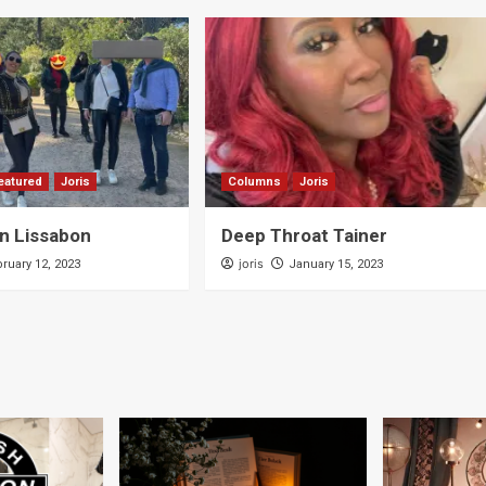
eatured
Joris
Columns
Joris
n Lissabon
Deep Throat Tainer
joris
ruary 12, 2023
January 15, 2023