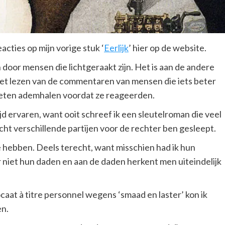
acties op mijn vorige stuk ‘
Eerlijk
’ hier op de website.
n door mensen die lichtgeraakt zijn. Het is aan de andere
 het lezen van de commentaren van mensen die iets beter
eten ademhalen voordat ze reageerden.
ijd ervaren, want ooit schreef ik een sleutelroman die veel
acht verschillende partijen voor de rechter ben gesleept.
e hebben. Deels terecht, want misschien had ik hun
niet hun daden en aan de daden herkent men uiteindelijk
at à titre personnel wegens ‘smaad en laster’ kon ik
en.