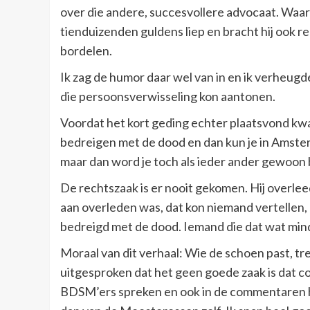
over die andere, succesvollere advocaat. Waarsc
tienduizenden guldens liep en bracht hij ook 
bordelen.
Ik zag de humor daar wel van in en ik verheugde
die persoonsverwisseling kon aantonen.
Voordat het kort geding echter plaatsvond kwa
bedreigen met de dood en dan kun je in Amste
maar dan word je toch als ieder ander gewoon
De rechtszaak is er nooit gekomen. Hij overlee
aan overleden was, dat kon niemand vertellen,
bedreigd met de dood. Iemand die dat wat minde
Moraal van dit verhaal: Wie de schoen past, tr
uitgesproken dat het geen goede zaak is dat 
BDSM’ers spreken en ook in de commentaren he