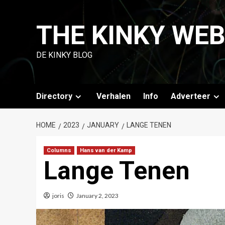
Skip
to
THE KINKY WE
content
DE KINKY BLOG
Directory
Verhalen
Info
Adverteer
HOME
2023
JANUARY
LANGE TENEN
Columns
Hans van der Kamp
Lange Tenen
joris
January 2, 2023